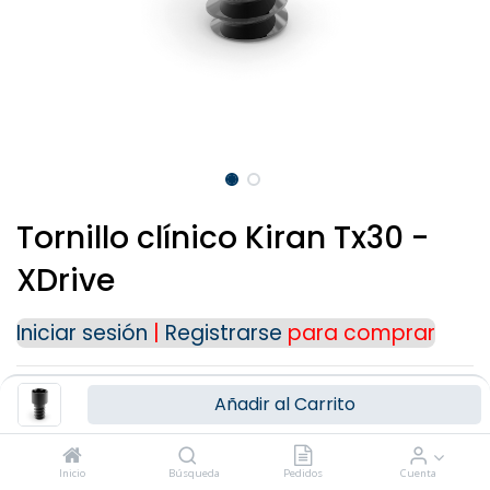
Para cualquier consulta o información
adicional, puedes ponerte en contacto con
nosotros a través de nuestros medios de
contacto:
Teléfono: (+34) 91 723 33 06
Email:
info@ziacom.com
Gracias por tu interés.
Tornillo clínico Kiran Tx30 -
XDrive
Iniciar sesión
|
Registrarse
para comprar
Añadir al Carrito
Términos y Condiciones
Inicio
Búsqueda
Pedidos
Cuenta