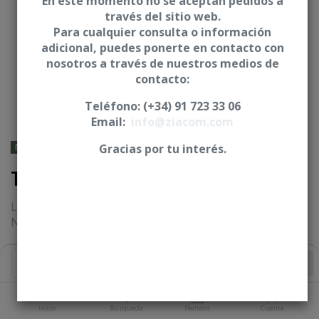
En este momento no se aceptan pedidos a
través del sitio web.
Para cualquier consulta o información
adicional, puedes ponerte en contacto con
nosotros a través de nuestros medios de
contacto:
Teléfono: (+34) 91 723 33 06
Email:
info@ziacom.com
NOBEL BIOCARE® - Branemark
Gracias por tu interés.
Tornillo laboratorio - CNO
Longitud (L)
NP=7,30 mm ** RP=7,30 mm ** WP=7,10 mm
* Tornillo anodizado
Añadir al Carrito
Iniciar sesión
|
Registrarse
para comprar
Inicio
Búsqueda
Pedidos
Cuenta