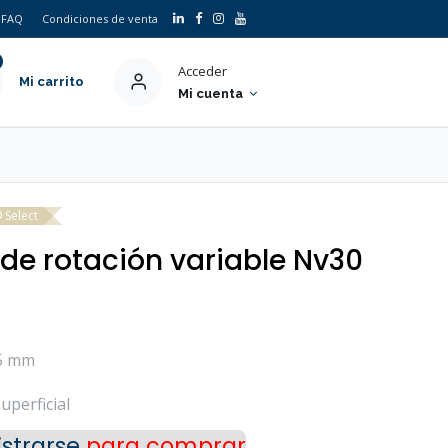
FAQ
Condiciones de venta
Acceder
Mi carrito
Mi cuenta
Select
o de rotación variable Nv30
5 mm
uperficial
strarse
para comprar