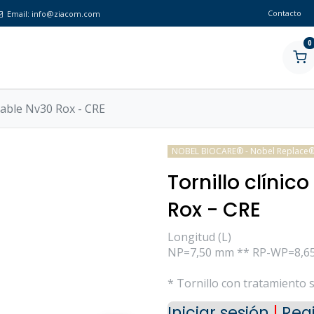
Contacto
Email:
info@ziacom.com
0
riable Nv30 Rox - CRE
NOBEL BIOCARE® - Nobel Replace® 
Tornillo clínic
Rox - CRE
Longitud (L)
NP=7,50 mm ** RP-WP=8,6
* Tornillo con tratamiento s
Iniciar sesión
|
Regi