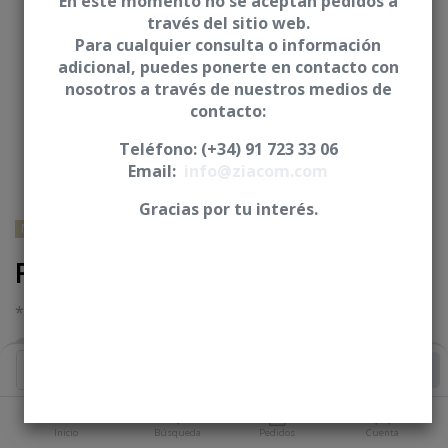
En este momento no se aceptan pedidos a
través del sitio web.
Para cualquier consulta o información
adicional, puedes ponerte en contacto con
nosotros a través de nuestros medios de
contacto:
Teléfono: (+34) 91 723 33 06
Email:
info@ziacom.com
Gracias por tu interés.
NOBEL BIOCARE® - Nobel Replace® Select
Pilar Simpro - CRE
* Incluye solo Pilar Simpro
Iniciar sesión
|
Registrarse
para comprar
Añadir al Carrito
PLATAFORMA
Inicio
Búsqueda
Pedidos
Cuenta