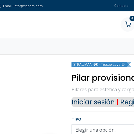
Contacto
Email:
info@ziacom.com
0
STRAUMANN® - Tissue Level®
Pilar provision
Pilares para estética y carg
Iniciar sesión
|
Regi
TIPO