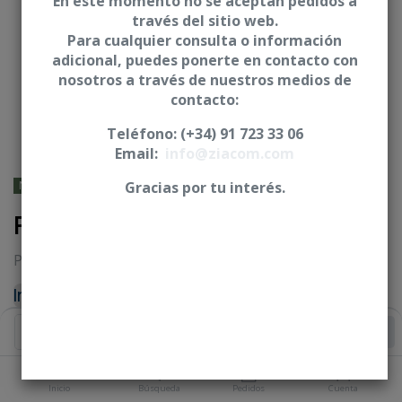
En este momento no se aceptan pedidos a
través del sitio web.
Para cualquier consulta o información
adicional, puedes ponerte en contacto con
nosotros a través de nuestros medios de
contacto:
Teléfono: (+34) 91 723 33 06
Email:
info@ziacom.com
NOBEL BIOCARE® - Branemark
Gracias por tu interés.
Pilar provisional PEEK - CNO
Pilares para estética y carga inmediata
Iniciar sesión
|
Registrarse
para comprar
Añadir al Carrito
PLATAFORMA
Inicio
Búsqueda
Pedidos
Cuenta