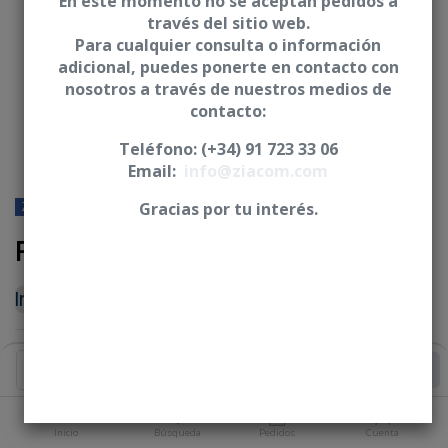
En este momento no se aceptan pedidos a
través del sitio web.
Para cualquier consulta o información
adicional, puedes ponerte en contacto con
nosotros a través de nuestros medios de
contacto:
Teléfono: (+34) 91 723 33 06
Email:
info@ziacom.com
ZIMMER® BIOMET® - 3I - Certain
Gracias por tu interés.
Pilar provisional BiPlan - CCE
Iniciar sesión
|
Registrarse
para comprar
MATERIAL
Añadir al Carrito
Inicio
Búsqueda
Pedidos
Cuenta