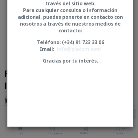
través del sitio web.
Para cualquier consulta o información
adicional, puedes ponerte en contacto con
nosotros a través de nuestros medios de
contacto:
Teléfono: (+34) 91 723 33 06
Email:
info@ziacom.com
Gracias por tu interés.
Pilar de Impresión - Conexión
Interna
Iniciar sesión
|
Registrarse
para comprar
Añadir al Carrito
PLATAFORMA
Inicio
Búsqueda
Pedidos
Cuenta