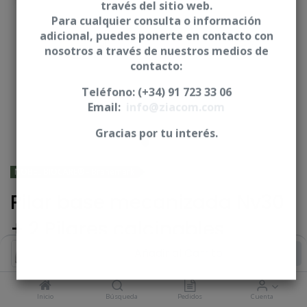
través del sitio web.
Para cualquier consulta o información
adicional, puedes ponerte en contacto con
nosotros a través de nuestros medios de
contacto:
Teléfono: (+34) 91 723 33 06
Email:
info@ziacom.com
Gracias por tu interés.
NOBEL BIOCARE® - Branemark
Pilar base mecanizada Nv30
+ 2 Pilares calcinables
15°/20° - CNO
Añadir al Carrito
Longitud (L)
NP=11,40/11,20 mm ** RP=11,50/11,30 mm **
Inicio
Búsqueda
Pedidos
Cuenta