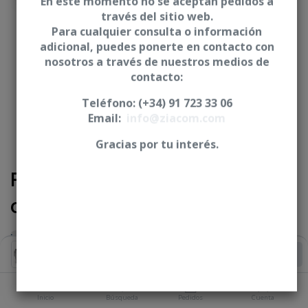
En este momento no se aceptan pedidos a
través del sitio web.
Para cualquier consulta o información
adicional, puedes ponerte en contacto con
nosotros a través de nuestros medios de
contacto:
Teléfono: (+34) 91 723 33 06
Email:
info@ziacom.com
Gracias por tu interés.
Pilar angulado 30° + Tornillo
clínico - Conexión cónica
Iniciar sesión
|
Registrarse
para comprar
Añadir al Carrito
ALTURA GINGIVAL
Inicio
Búsqueda
Pedidos
Cuenta