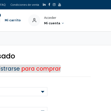
FAQ
Condiciones de venta
Acceder
Mi carrito
Mi cuenta
×
sado
strarse
para comprar
o