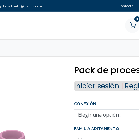
Contacto
Email:
info@ziacom.com
0
Pack de proce
Iniciar sesión
|
Regi
CONEXIÓN
Nuestra tienda online se encuentra cerrada de forma
definitiva.
FAMILIA ADITAMENTO
En este momento no se aceptan pedidos a través del siti