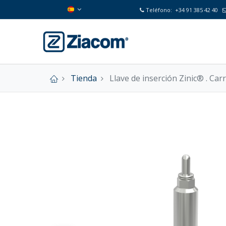
Teléfono:
+34 91 385 42 40
Tienda
Llave de inserción Zinic® . Ca