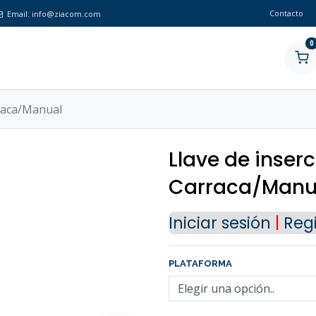
Contacto
Email:
info@ziacom.com
0
rraca/Manual
Llave de inserci
Carraca/Manu
Iniciar sesión
|
Regi
PLATAFORMA