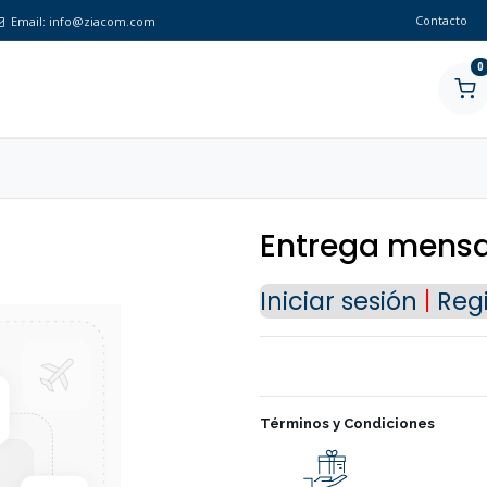
Contacto
Email:
info@ziacom.com
0
Entrega mensa
Iniciar sesión
|
Regi
Nuestra tienda online se encuentra cerrada de forma
Términos y Condiciones
definitiva.
En este momento no se aceptan pedidos a través del siti