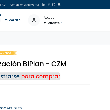
FAQ
Condiciones de venta
Acceder
Mi carrito
Mi cuenta
w Vent®
ización BiPlan - CZM
strarse
para comprar
COMPATIBLES