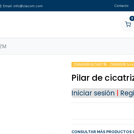
Contacto
Email:
info@ziacom.com
0
CZM
ZIMMER® BIOMET® - ZIMMER® Scre
Pilar de cicatr
Iniciar sesión
|
Regi
CONSULTAR MÁS PRODUCTOS 