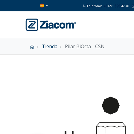
Teléfono:
+34 91 385 42 40
Tienda
Pilar BiOcta - CSN