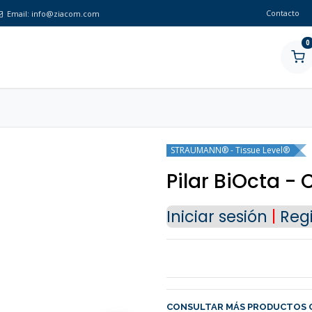
Contacto
Email:
info@ziacom.com
0
STRAUMANN® - Tissue Level®
Pilar BiOcta -
Iniciar sesión
|
Regi
CONSULTAR MÁS PRODUCTOS 