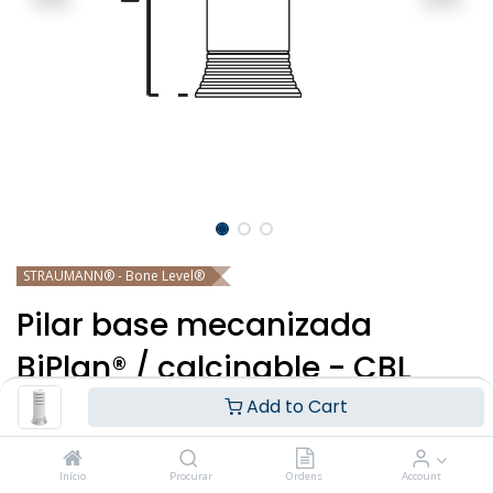
STRAUMANN® - Bone Level®
Pilar base mecanizada
BiPlan® / calcinable - CBL
Add to Cart
Entrar
|
Registar
para ver o preço
Início
Procurar
Ordens
Account