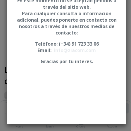
En este momento no se aceptan pedidos a
través del sitio web.
Para cualquier consulta o información
adicional, puedes ponerte en contacto con
nosotros a través de nuestros medios de
contacto:
Teléfono: (+34) 91 723 33 06
Email:
info@ziacom.com
Gracias por tu interés.
Laboratory screw Internal
connection
Login
|
Register
to see price
Add to Cart
PLATFORM
Home
Search
Orders
Account